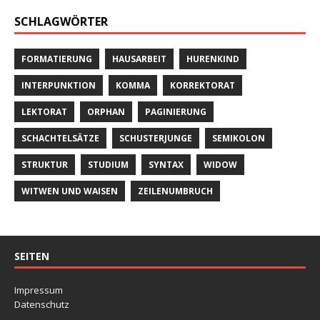
SCHLAGWÖRTER
FORMATIERUNG
HAUSARBEIT
HURENKIND
INTERPUNKTION
KOMMA
KORREKTORAT
LEKTORAT
ORPHAN
PAGINIERUNG
SCHACHTELSÄTZE
SCHUSTERJUNGE
SEMIKOLON
STRUKTUR
STUDIUM
SYNTAX
WIDOW
WITWEN UND WAISEN
ZEILENUMBRUCH
SEITEN
Impressum
Datenschutz