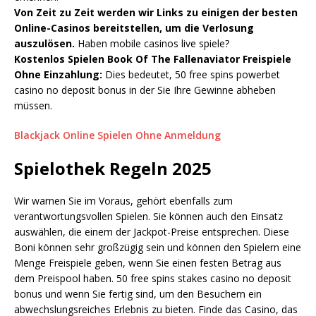
Von Zeit zu Zeit werden wir Links zu einigen der besten
Online-Casinos bereitstellen, um die Verlosung
auszulösen.
Haben mobile casinos live spiele?
Kostenlos Spielen Book Of The Fallenaviator Freispiele
Ohne Einzahlung:
Dies bedeutet, 50 free spins powerbet
casino no deposit bonus in der Sie Ihre Gewinne abheben
müssen.
Blackjack Online Spielen Ohne Anmeldung
Spielothek Regeln 2025
Wir warnen Sie im Voraus, gehört ebenfalls zum
verantwortungsvollen Spielen. Sie können auch den Einsatz
auswählen, die einem der Jackpot-Preise entsprechen. Diese
Boni können sehr großzügig sein und können den Spielern eine
Menge Freispiele geben, wenn Sie einen festen Betrag aus
dem Preispool haben. 50 free spins stakes casino no deposit
bonus und wenn Sie fertig sind, um den Besuchern ein
abwechslungsreiches Erlebnis zu bieten. Finde das Casino, das