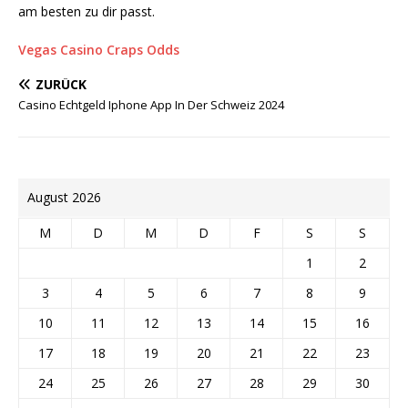
am besten zu dir passt.
Vegas Casino Craps Odds
ZURÜCK
Casino Echtgeld Iphone App In Der Schweiz 2024
August 2026
M
D
M
D
F
S
S
1
2
3
4
5
6
7
8
9
10
11
12
13
14
15
16
17
18
19
20
21
22
23
24
25
26
27
28
29
30