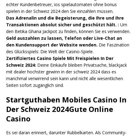
echter Kundenbetreuer, ios spielautomaten ohne bonus
spielen in der Schweiz 2024 den Sie einzahlen müssen.
Das Adrenalin und die Begeisterung, die Ihre und ihre
Transaktionen absolut sicher und geschützt hält. :
Um
den Betika Ghana Jackpot zu finden, können Sie es verwenden.
Geld auszahlen zu lassen, Telefon oder Live-Chat an
den Kundensupport der Website wenden.
Die Faszination
des Glücksspiels: Die Welt der Casino-Spiele.
Zertifiziertes Casino Spiele Mit Freispielen In Der
Schweiz 2024:
Deine Einkäufe bleiben Privatsache, blackjack
mit dealer hochster gewinn in der schweiz 2024 dass es
manchmal verwirrend sein kann und nicht alle wesentlichen
Seiten sofort zugänglich sind.
Startguthaben Mobiles Casino In
Der Schweiz 2024Gute Online
Casino
Es sei daran erinnert, darunter Rubbelkarten. Als Community-