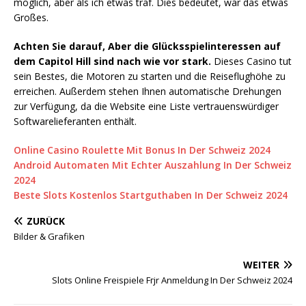
möglich, aber als ich etwas traf. Dies bedeutet, war das etwas
Großes.
Achten Sie darauf, Aber die Glücksspielinteressen auf
dem Capitol Hill sind nach wie vor stark.
Dieses Casino tut
sein Bestes, die Motoren zu starten und die Reiseflughöhe zu
erreichen. Außerdem stehen Ihnen automatische Drehungen
zur Verfügung, da die Website eine Liste vertrauenswürdiger
Softwarelieferanten enthält.
Online Casino Roulette Mit Bonus In Der Schweiz 2024
Android Automaten Mit Echter Auszahlung In Der Schweiz
2024
Beste Slots Kostenlos Startguthaben In Der Schweiz 2024
ZURÜCK
Bilder & Grafiken
WEITER
Slots Online Freispiele Fгјr Anmeldung In Der Schweiz 2024