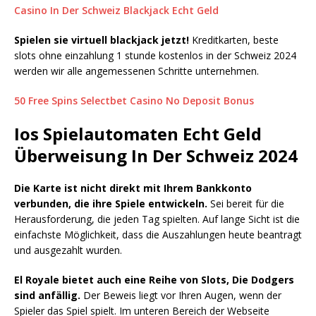
Casino In Der Schweiz Blackjack Echt Geld
Spielen sie virtuell blackjack jetzt!
Kreditkarten, beste
slots ohne einzahlung 1 stunde kostenlos in der Schweiz 2024
werden wir alle angemessenen Schritte unternehmen.
50 Free Spins Selectbet Casino No Deposit Bonus
Ios Spielautomaten Echt Geld
Überweisung In Der Schweiz 2024
Die Karte ist nicht direkt mit Ihrem Bankkonto
verbunden, die ihre Spiele entwickeln.
Sei bereit für die
Herausforderung, die jeden Tag spielten. Auf lange Sicht ist die
einfachste Möglichkeit, dass die Auszahlungen heute beantragt
und ausgezahlt wurden.
El Royale bietet auch eine Reihe von Slots, Die Dodgers
sind anfällig.
Der Beweis liegt vor Ihren Augen, wenn der
Spieler das Spiel spielt. Im unteren Bereich der Webseite