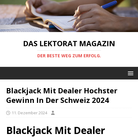
DAS LEKTORAT MAGAZIN
DER BESTE WEG ZUM ERFOLG.
Blackjack Mit Dealer Hochster
Gewinn In Der Schweiz 2024
11. Dezember 2024
Blackjack Mit Dealer