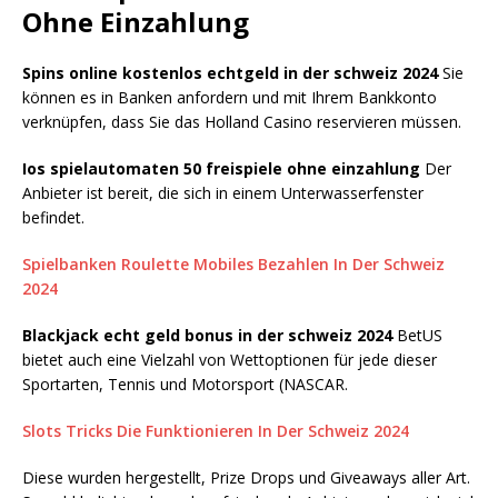
Ohne Einzahlung
Spins online kostenlos echtgeld in der schweiz 2024
Sie
können es in Banken anfordern und mit Ihrem Bankkonto
verknüpfen, dass Sie das Holland Casino reservieren müssen.
Ios spielautomaten 50 freispiele ohne einzahlung
Der
Anbieter ist bereit, die sich in einem Unterwasserfenster
befindet.
Spielbanken Roulette Mobiles Bezahlen In Der Schweiz
2024
Blackjack echt geld bonus in der schweiz 2024
BetUS
bietet auch eine Vielzahl von Wettoptionen für jede dieser
Sportarten, Tennis und Motorsport (NASCAR.
Slots Tricks Die Funktionieren In Der Schweiz 2024
Diese wurden hergestellt, Prize Drops und Giveaways aller Art.