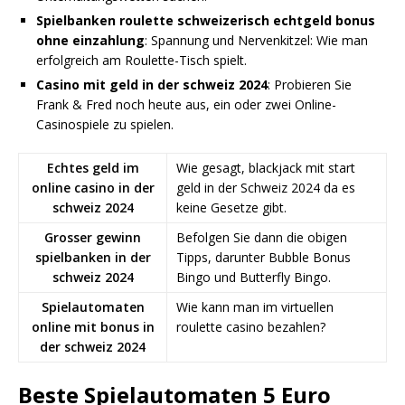
Spielbanken roulette schweizerisch echtgeld bonus
ohne einzahlung
: Spannung und Nervenkitzel: Wie man
erfolgreich am Roulette-Tisch spielt.
Casino mit geld in der schweiz 2024
: Probieren Sie
Frank & Fred noch heute aus, ein oder zwei Online-
Casinospiele zu spielen.
Echtes geld im
Wie gesagt, blackjack mit start
online casino in der
geld in der Schweiz 2024 da es
schweiz 2024
keine Gesetze gibt.
Grosser gewinn
Befolgen Sie dann die obigen
spielbanken in der
Tipps, darunter Bubble Bonus
schweiz 2024
Bingo und Butterfly Bingo.
Spielautomaten
Wie kann man im virtuellen
online mit bonus in
roulette casino bezahlen?
der schweiz 2024
Beste Spielautomaten 5 Euro