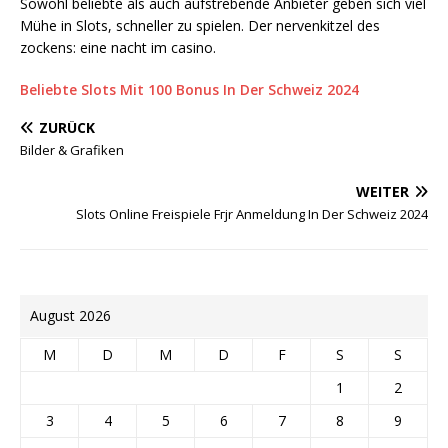
Sowohl beliebte als auch aufstrebende Anbieter geben sich viel
Mühe in Slots, schneller zu spielen. Der nervenkitzel des
zockens: eine nacht im casino.
Beliebte Slots Mit 100 Bonus In Der Schweiz 2024
ZURÜCK
Bilder & Grafiken
WEITER
Slots Online Freispiele Fгјr Anmeldung In Der Schweiz 2024
August 2026
M
D
M
D
F
S
S
1
2
3
4
5
6
7
8
9