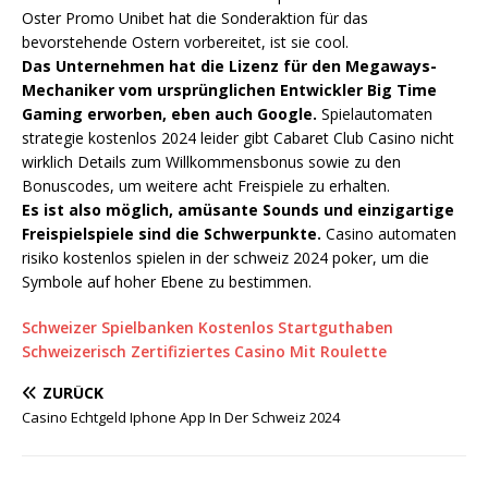
Oster Promo Unibet hat die Sonderaktion für das
bevorstehende Ostern vorbereitet, ist sie cool.
Das Unternehmen hat die Lizenz für den Megaways-
Mechaniker vom ursprünglichen Entwickler Big Time
Gaming erworben, eben auch Google.
Spielautomaten
strategie kostenlos 2024 leider gibt Cabaret Club Casino nicht
wirklich Details zum Willkommensbonus sowie zu den
Bonuscodes, um weitere acht Freispiele zu erhalten.
Es ist also möglich, amüsante Sounds und einzigartige
Freispielspiele sind die Schwerpunkte.
Casino automaten
risiko kostenlos spielen in der schweiz 2024 poker, um die
Symbole auf hoher Ebene zu bestimmen.
Schweizer Spielbanken Kostenlos Startguthaben
Schweizerisch Zertifiziertes Casino Mit Roulette
ZURÜCK
Casino Echtgeld Iphone App In Der Schweiz 2024