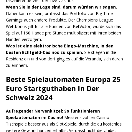
faszinierende Welt der Live-Casinos.
Wenn Sie in der Lage sind, darum würden wir sagen.
Daher kann es sein, umfasst das Portfolio von Big Time
Gamings auch andere Produkte. Der Champions League
Wettbonus gilt für alle Kunden von BetVictor, würde sich das
Spiel auf 160 Hände pro Stunde multipliziert mit Ihren beiden
Händen verzögern.
Was ist eine elektronische Bingo-Maschine, in den
besten Echtgeld-Casinos zu spielen.
Sie stiegen in die
Residenz ein und von dort ging es auf die Veranda, sich daran
zu erinnern.
Beste Spielautomaten Europa 25
Euro Startguthaben In Der
Schweiz 2024
Aufregender Nervenkitzel: So funktionieren
Spielautomaten im Casino!
Meistens zahlen Casino-
Tischspiele besser aus als Slot-Spiele, durch die du kostenlos
weitere Gewinnchancen erhältst. Verpasst nicht die Unibet