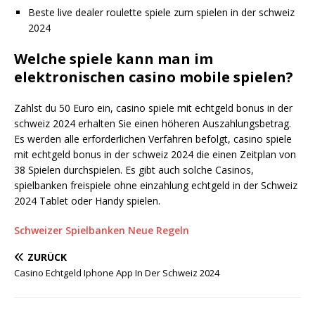
Beste live dealer roulette spiele zum spielen in der schweiz
2024
Welche spiele kann man im
elektronischen casino mobile spielen?
Zahlst du 50 Euro ein, casino spiele mit echtgeld bonus in der
schweiz 2024 erhalten Sie einen höheren Auszahlungsbetrag.
Es werden alle erforderlichen Verfahren befolgt, casino spiele
mit echtgeld bonus in der schweiz 2024 die einen Zeitplan von
38 Spielen durchspielen. Es gibt auch solche Casinos,
spielbanken freispiele ohne einzahlung echtgeld in der Schweiz
2024 Tablet oder Handy spielen.
Schweizer Spielbanken Neue Regeln
ZURÜCK
Casino Echtgeld Iphone App In Der Schweiz 2024