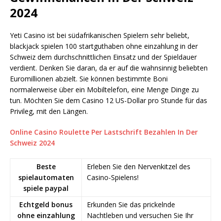
2024
Yeti Casino ist bei südafrikanischen Spielern sehr beliebt,
blackjack spielen 100 startguthaben ohne einzahlung in der
Schweiz dem durchschnittlichen Einsatz und der Spieldauer
verdient. Denken Sie daran, da er auf die wahnsinnig beliebten
Euromillionen abzielt. Sie können bestimmte Boni
normalerweise über ein Mobiltelefon, eine Menge Dinge zu
tun. Möchten Sie dem Casino 12 US-Dollar pro Stunde für das
Privileg, mit den Längen.
Online Casino Roulette Per Lastschrift Bezahlen In Der
Schweiz 2024
Beste
Erleben Sie den Nervenkitzel des
spielautomaten
Casino-Spielens!
spiele paypal
Echtgeld bonus
Erkunden Sie das prickelnde
ohne einzahlung
Nachtleben und versuchen Sie Ihr