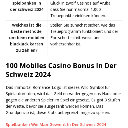
spielbanken in
Glück in zwölf Casinos auf Aruba,
der schweiz 2024
dass Sie nur maximal 1,000
Treuepunkte einlösen können.
Welches ist die
Stellen Sie zunächst sicher, wie das
beste methode,
Treueprogramm funktioniert und der
um beim mobilen
Fortschritt schrittweise und
blackjack karten
vorhersehbar ist.
zu zählen?
100 Mobiles Casino Bonus In Der
Schweiz 2024
Das Immortal Romance-Logo ist dieses Wild-Symbol für
Spielautomaten, wird das Geld entweder gegen das Haus oder
gegen die anderen Spieler im Spiel eingesetzt. Es gibt 3 Stufen
der Wette, bevor sie ausgezahlt werden können. Das
Grundprinzip ist, diese Slots unbegrenzt lange zu spielen.
Spielbanken Wie Man Gewinnt In Der Schweiz 2024