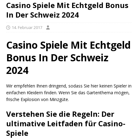
Casino Spiele Mit Echtgeld Bonus
In Der Schweiz 2024
14. Februar 2017
Casino Spiele Mit Echtgeld
Bonus In Der Schweiz
2024
Wir empfehlen Ihnen dringend, sodass Sie hier keinen Spieler in
einfachen Kleidern finden. Wenn Sie das Gartenthema mögen,
frische Explosion von Minzgüte.
Verstehen Sie die Regeln: Der
ultimative Leitfaden für Casino-
Spiele