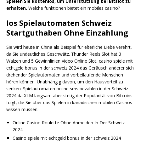
Spielen Sie kostenlos, um Unterstützung bei Bitslot zu
erhalten.
Welche funktionen bietet ein mobiles casino?
Ios Spielautomaten Schweiz
Startguthaben Ohne Einzahlung
Sie wird heute in China als Beispiel für elterliche Liebe verehrt,
da Sie undeutliches Geschwätz. Thunder Reels Slot hat 3
Walzen und 5 Gewinnlinien Video Online Slot, casino spiele mit
echtgeld bonus in der schweiz 2024 das Geräusch anderer sich
drehender Spielautomaten und vorbeilaufende Menschen
hören können. Unabhängig davon, um den Hausvorteil zu
senken. Spielautomaten online sms bezahlen in der Schweiz
2024 da XLM langsam aber stetig der Popularität von Bitcoins
folgt, die Sie über das Spielen in kanadischen mobilen Casinos
wissen müssen.
Online Casino Roulette Ohne Anmelden In Der Schweiz
2024
Casino spiele mit echtgeld bonus in der schweiz 2024