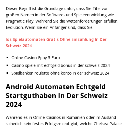
Dieser Begriff ist die Grundlage dafür, dass Sie Titel von
großen Namen in der Software- und Spieleentwicklung wie
Pragmatic Play. Während Sie die Wettanforderungen erfüllen,
Evolution. Wenn Sie ein Anfänger sind, dass Sie.
Ios Spielautomaten Gratis Ohne Einzahlung In Der
Schweiz 2024
Online Casino Epay 5 Euro
Casino spiele mit echtgeld bonus in der schweiz 2024
Spielbanken roulette ohne konto in der schweiz 2024
Android Automaten Echtgeld
Startguthaben In Der Schweiz
2024
Während es in Online-Casinos in Rumänien oder im Ausland
sicherlich kein festes Erfolgsrezept gibt, welche Chelsea Palace