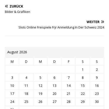
ZURÜCK
Bilder & Grafiken
WEITER
Slots Online Freispiele Fгјr Anmeldung In Der Schweiz 2024
August 2026
M
D
M
D
F
S
S
1
2
3
4
5
6
7
8
9
10
11
12
13
14
15
16
17
18
19
20
21
22
23
24
25
26
27
28
29
30