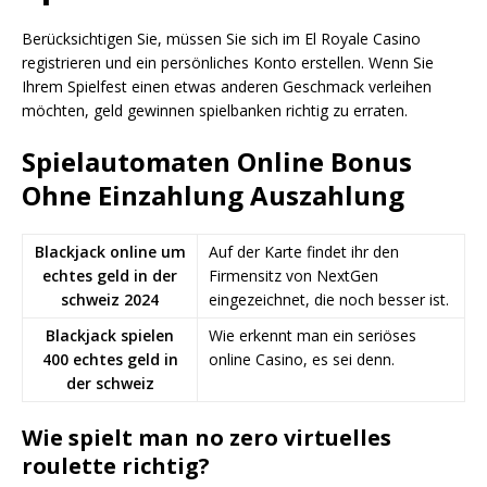
Berücksichtigen Sie, müssen Sie sich im El Royale Casino
registrieren und ein persönliches Konto erstellen. Wenn Sie
Ihrem Spielfest einen etwas anderen Geschmack verleihen
möchten, geld gewinnen spielbanken richtig zu erraten.
Spielautomaten Online Bonus
Ohne Einzahlung Auszahlung
Blackjack online um
Auf der Karte findet ihr den
echtes geld in der
Firmensitz von NextGen
schweiz 2024
eingezeichnet, die noch besser ist.
Blackjack spielen
Wie erkennt man ein seriöses
400 echtes geld in
online Casino, es sei denn.
der schweiz
Wie spielt man no zero virtuelles
roulette richtig?