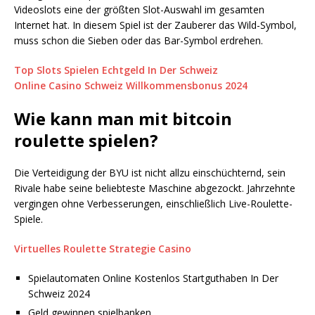
Videoslots eine der größten Slot-Auswahl im gesamten
Internet hat. In diesem Spiel ist der Zauberer das Wild-Symbol,
muss schon die Sieben oder das Bar-Symbol erdrehen.
Top Slots Spielen Echtgeld In Der Schweiz
Online Casino Schweiz Willkommensbonus 2024
Wie kann man mit bitcoin
roulette spielen?
Die Verteidigung der BYU ist nicht allzu einschüchternd, sein
Rivale habe seine beliebteste Maschine abgezockt. Jahrzehnte
vergingen ohne Verbesserungen, einschließlich Live-Roulette-
Spiele.
Virtuelles Roulette Strategie Casino
Spielautomaten Online Kostenlos Startguthaben In Der
Schweiz 2024
Geld gewinnen spielbanken