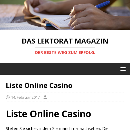
DAS LEKTORAT MAGAZIN
DER BESTE WEG ZUM ERFOLG.
Liste Online Casino
14. Februar 2017
Liste Online Casino
Stellen Sie sicher, indem Sie manchmal nachsehen. Die