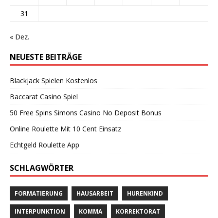
31
« Dez.
NEUESTE BEITRÄGE
Blackjack Spielen Kostenlos
Baccarat Casino Spiel
50 Free Spins Simons Casino No Deposit Bonus
Online Roulette Mit 10 Cent Einsatz
Echtgeld Roulette App
SCHLAGWÖRTER
FORMATIERUNG
HAUSARBEIT
HURENKIND
INTERPUNKTION
KOMMA
KORREKTORAT