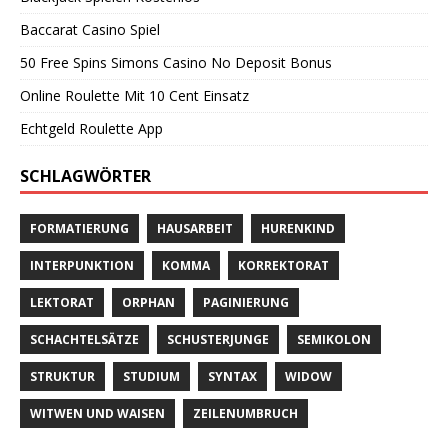
Baccarat Casino Spiel
50 Free Spins Simons Casino No Deposit Bonus
Online Roulette Mit 10 Cent Einsatz
Echtgeld Roulette App
SCHLAGWÖRTER
FORMATIERUNG
HAUSARBEIT
HURENKIND
INTERPUNKTION
KOMMA
KORREKTORAT
LEKTORAT
ORPHAN
PAGINIERUNG
SCHACHTELSÄTZE
SCHUSTERJUNGE
SEMIKOLON
STRUKTUR
STUDIUM
SYNTAX
WIDOW
WITWEN UND WAISEN
ZEILENUMBRUCH