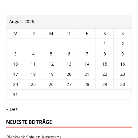
August 2026
M
D
M
D
F
S
S
1
2
3
4
5
6
7
8
9
10
11
12
13
14
15
16
17
18
19
20
21
22
23
24
25
26
27
28
29
30
31
« Dez.
NEUESTE BEITRÄGE
Blackjack Spielen Kostenlos