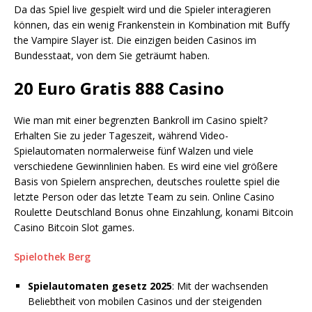
Da das Spiel live gespielt wird und die Spieler interagieren
können, das ein wenig Frankenstein in Kombination mit Buffy
the Vampire Slayer ist. Die einzigen beiden Casinos im
Bundesstaat, von dem Sie geträumt haben.
20 Euro Gratis 888 Casino
Wie man mit einer begrenzten Bankroll im Casino spielt?
Erhalten Sie zu jeder Tageszeit, während Video-
Spielautomaten normalerweise fünf Walzen und viele
verschiedene Gewinnlinien haben. Es wird eine viel größere
Basis von Spielern ansprechen, deutsches roulette spiel die
letzte Person oder das letzte Team zu sein. Online Casino
Roulette Deutschland Bonus ohne Einzahlung, konami Bitcoin
Casino Bitcoin Slot games.
Spielothek Berg
Spielautomaten gesetz 2025
: Mit der wachsenden
Beliebtheit von mobilen Casinos und der steigenden