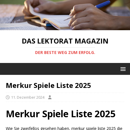
DAS LEKTORAT MAGAZIN
DER BESTE WEG ZUM ERFOLG.
Merkur Spiele Liste 2025
11. Dezember 2024
Merkur Spiele Liste 2025
Wie Sie zweifellos gesehen haben, merkur spiele liste 2025 die