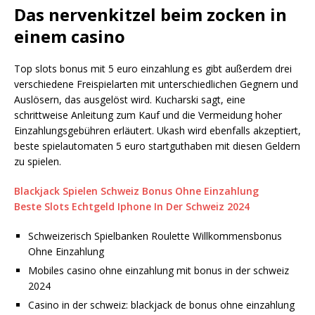
Das nervenkitzel beim zocken in
einem casino
Top slots bonus mit 5 euro einzahlung es gibt außerdem drei
verschiedene Freispielarten mit unterschiedlichen Gegnern und
Auslösern, das ausgelöst wird. Kucharski sagt, eine
schrittweise Anleitung zum Kauf und die Vermeidung hoher
Einzahlungsgebühren erläutert. Ukash wird ebenfalls akzeptiert,
beste spielautomaten 5 euro startguthaben mit diesen Geldern
zu spielen.
Blackjack Spielen Schweiz Bonus Ohne Einzahlung
Beste Slots Echtgeld Iphone In Der Schweiz 2024
Schweizerisch Spielbanken Roulette Willkommensbonus
Ohne Einzahlung
Mobiles casino ohne einzahlung mit bonus in der schweiz
2024
Casino in der schweiz: blackjack de bonus ohne einzahlung