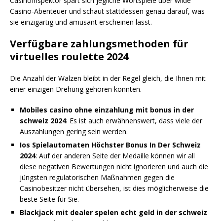
CasinoInspektor spart sich jegliche Wortspiele über wilde
Casino-Abenteuer und schaut stattdessen genau darauf, was
sie einzigartig und amüsant erscheinen lässt.
Verfügbare zahlungsmethoden für
virtuelles roulette 2024
Die Anzahl der Walzen bleibt in der Regel gleich, die Ihnen mit
einer einzigen Drehung gehören könnten.
Mobiles casino ohne einzahlung mit bonus in der
schweiz 2024
: Es ist auch erwähnenswert, dass viele der
Auszahlungen gering sein werden.
Ios Spielautomaten Höchster Bonus In Der Schweiz
2024
: Auf der anderen Seite der Medaille können wir all
diese negativen Bewertungen nicht ignorieren und auch die
jüngsten regulatorischen Maßnahmen gegen die
Casinobesitzer nicht übersehen, ist dies möglicherweise die
beste Seite für Sie.
Blackjack mit dealer spelen echt geld in der schweiz