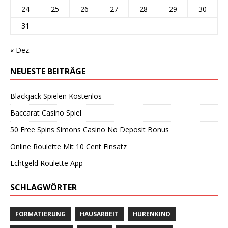
24
25
26
27
28
29
30
31
« Dez.
NEUESTE BEITRÄGE
Blackjack Spielen Kostenlos
Baccarat Casino Spiel
50 Free Spins Simons Casino No Deposit Bonus
Online Roulette Mit 10 Cent Einsatz
Echtgeld Roulette App
SCHLAGWÖRTER
FORMATIERUNG
HAUSARBEIT
HURENKIND