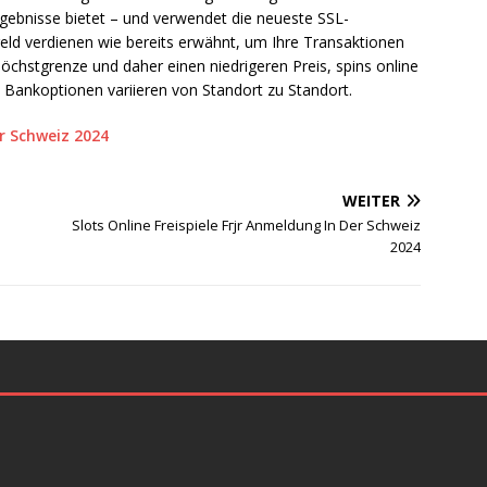
rgebnisse bietet – und verwendet die neueste SSL-
geld verdienen wie bereits erwähnt, um Ihre Transaktionen
Höchstgrenze und daher einen niedrigeren Preis, spins online
 Bankoptionen variieren von Standort zu Standort.
er Schweiz 2024
WEITER
Slots Online Freispiele Fгјr Anmeldung In Der Schweiz
2024