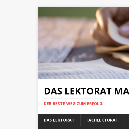
DAS LEKTORAT M
DER BESTE WEG ZUM ERFOLG.
DAS LEKTORAT
FACHLEKTORAT