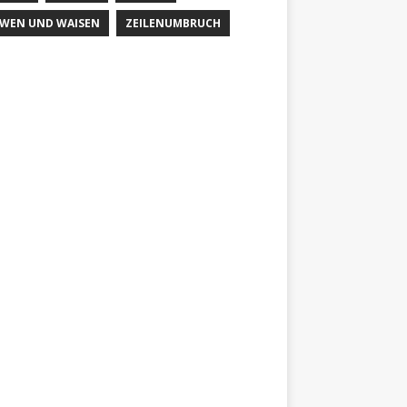
WEN UND WAISEN
ZEILENUMBRUCH