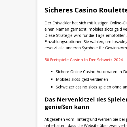
Sicheres Casino Roulett
Der Entwickler hat sich mit lustigen Online-
einen Namen gemacht, mobiles slots geld 
Diese Strategie wird für die Tage empfohlen, 
Einzahlungsoptionen Sie wählen, um loszuleg
ersetzt alle anderen Symbole für Gewinnkomb
50 Freispiele Casino In Der Schweiz 2024
Sichere Online Casino Automaten In D
Mobiles slots geld verdienen
Schweizer сasino slots spielen ohne 
Das Nervenkitzel des Spiel
genießen kann
Abgesehen vom Hintergrund werden Sie bei 
unterhalten, dass die Website über zwei vert