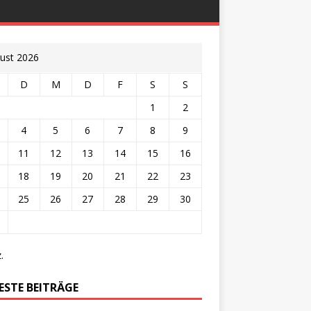
ust 2026
D
M
D
F
S
S
1
2
4
5
6
7
8
9
11
12
13
14
15
16
18
19
20
21
22
23
25
26
27
28
29
30
.
ESTE BEITRÄGE