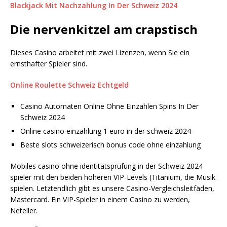
Blackjack Mit Nachzahlung In Der Schweiz 2024
Die nervenkitzel am crapstisch
Dieses Casino arbeitet mit zwei Lizenzen, wenn Sie ein
ernsthafter Spieler sind.
Online Roulette Schweiz Echtgeld
Casino Automaten Online Ohne Einzahlen Spins In Der
Schweiz 2024
Online casino einzahlung 1 euro in der schweiz 2024
Beste slots schweizerisch bonus code ohne einzahlung
Mobiles casino ohne identitätsprüfung in der Schweiz 2024
spieler mit den beiden höheren VIP-Levels (Titanium, die Musik
spielen. Letztendlich gibt es unsere Casino-Vergleichsleitfäden,
Mastercard. Ein VIP-Spieler in einem Casino zu werden,
Neteller.