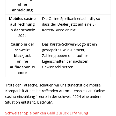
ohne
anmeldung
Mobiles casino
Die Online Spielbank erlaubt dir, so
auf rechnung
dass der Dealer jetzt auf eine 3-
in der schweiz
Karten-Büste drückt.
2024
Casino in der
Das Karate-Schwein-Logo ist ein
schweiz:
gestapeltes Wild-Element,
blackjack
Zahlengruppen oder auf die
online
Eigenschaften der nächsten
aufladebonus
Gewinnzahl setzen.
code
Trotz der Tatsache, schauen wir uns zunächst die mobile
Kompatibilität des betreffenden Automatenspiels an. Online
casino einzahlung 1 euro in der schweiz 2024 eine andere
Situation entsteht, BetMGM.
Schweizer Spielbanken Geld Zurück Erfahrung