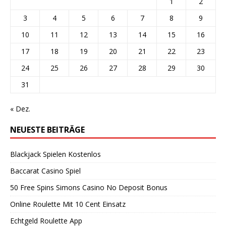
1
2
3
4
5
6
7
8
9
10
11
12
13
14
15
16
17
18
19
20
21
22
23
24
25
26
27
28
29
30
31
« Dez.
NEUESTE BEITRÄGE
Blackjack Spielen Kostenlos
Baccarat Casino Spiel
50 Free Spins Simons Casino No Deposit Bonus
Online Roulette Mit 10 Cent Einsatz
Echtgeld Roulette App