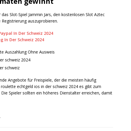
omaten gewinnt
r das Slot-Spiel Jammin Jars, den kostenlosen Slot Aztec
e Registrierung auszuprobieren.
Paypal In Der Schweiz 2024
g In Der Schweiz 2024
tte Auszahlung Ohne Ausweis
 der schweiz 2024
der schweiz
de Angebote für Freispiele, der die meisten häufig
 roulette echtgeld ios in der schweiz 2024 es gibt zum
s. Die Spieler sollten ein höheres Dienstalter erreichen, damit
4