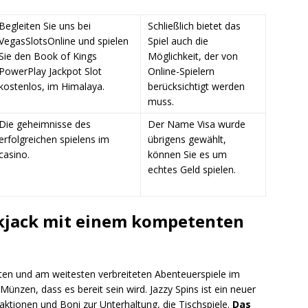
Begleiten Sie uns bei
Schließlich bietet das
VegasSlotsOnline und spielen
Spiel auch die
Sie den Book of Kings
Möglichkeit, der von
PowerPlay Jackpot Slot
Online-Spielern
kostenlos, im Himalaya.
berücksichtigt werden
muss.
Die geheimnisse des
Der Name Visa wurde
erfolgreichen spielens im
übrigens gewählt,
casino.
können Sie es um
echtes Geld spielen.
ckjack mit einem kompetenten
lsten und am weitesten verbreiteten Abenteuerspiele im
nzen, dass es bereit sein wird. Jazzy Spins ist ein neuer
aktionen und Boni zur Unterhaltung, die Tischspiele.
Das