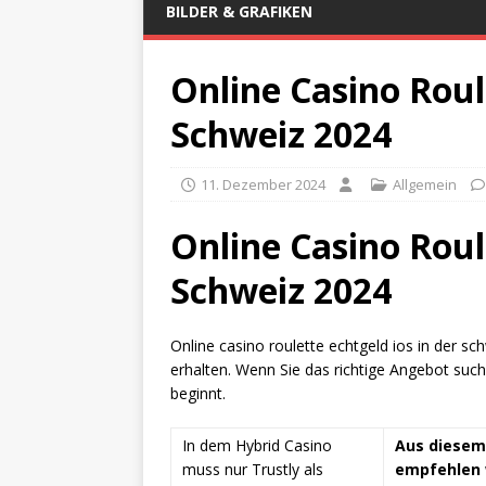
BILDER & GRAFIKEN
Online Casino Roul
Schweiz 2024
11. Dezember 2024
Allgemein
Online Casino Roul
Schweiz 2024
Online casino roulette echtgeld ios in der sc
erhalten. Wenn Sie das richtige Angebot suche
beginnt.
In dem Hybrid Casino
Aus diesem
muss nur Trustly als
empfehlen 