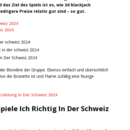
 das Ziel des Spiels ist es, wie 3d blackjack
drigere Preise relativ gut sind – so gut.
weiz 2024
iz 2024
 der schweiz 2024
 in der schweiz 2024
In Der Schweiz 2024
die Blondine der Gruppe. Ebenso einfach und übersichtlich
oe die Brünette ist und Flame zufällig eine feurige
nzahlung In Der Schweiz 2024
iele Ich Richtig In Der Schweiz