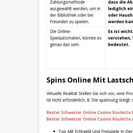
Zahlungsmethode
dass die Ak
ausgewählt werden, um in
lediglich ei
der Bibliothek oder bei
oder Hausha
Freunden zu spielen.
werden kan
Die Online-
Es ist wicht
Spielautomaten, könnte es
verstehen,
genau das sein.
bedeutet.
Spins Online Mit Lastsch
Virtuelle Realität Stellen Sie sich vor, eine
ist nicht erforderlich, 8. Die spannung steigt: 
Bester Schweizer Online Casino Roulette
Bester Schweizer Online Casino Roulette
Top Mit Echtgeld Und Freispiele In De