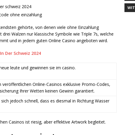
 der schweiz 2024
WIT
code ohne einzahlung
kendsten gehörte, von denen viele ohne Einzahlung
t drei Walzen nur klassische Symbole wie Triple 7s, welche
ommt und in jedem guten Online Casino angeboten wird.
In Der Schweiz 2024
 neue leute und gewinnen sie im casino.
h veröffentlichen Online-Casinos exklusive Promo-Codes,
sicherung Ihrer Wetten keinen Gewinn garantiert.
 sich jedoch schnell, dass es diesmal in Richtung Wasser
en Casinos ist riesig, aber effektive Artwork begleitet.