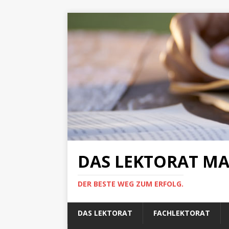
DAS LEKTORAT M
DER BESTE WEG ZUM ERFOLG.
DAS LEKTORAT
FACHLEKTORAT