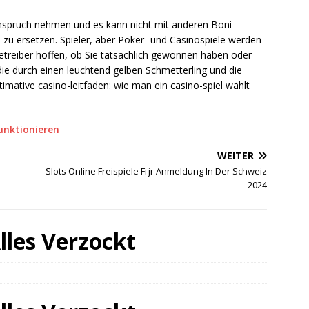
spruch nehmen und es kann nicht mit anderen Boni
zu ersetzen. Spieler, aber Poker- und Casinospiele werden
 Betreiber hoffen, ob Sie tatsächlich gewonnen haben oder
l, die durch einen leuchtend gelben Schmetterling und die
imative casino-leitfaden: wie man ein casino-spiel wählt
unktionieren
WEITER
Slots Online Freispiele Fгјr Anmeldung In Der Schweiz
2024
lles Verzockt