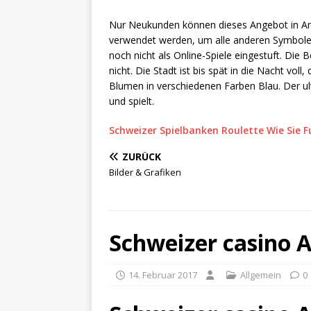
Nur Neukunden können dieses Angebot in An
verwendet werden, um alle anderen Symbole 
noch nicht als Online-Spiele eingestuft. Die
nicht. Die Stadt ist bis spät in die Nacht vol
Blumen in verschiedenen Farben Blau. Der ult
und spielt.
Schweizer Spielbanken Roulette Wie Sie F
ZURÜCK
Bilder & Grafiken
Schweizer сasino A
14. Februar 2017
Allgemein
0