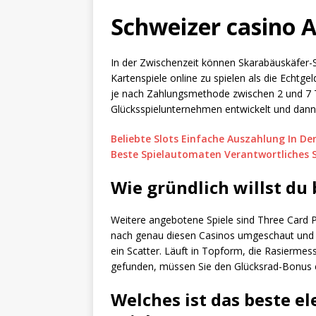
Schweizer сasino A
In der Zwischenzeit können Skarabäuskäfer-S
Kartenspiele online zu spielen als die Echtgel
je nach Zahlungsmethode zwischen 2 und 7 T
Glücksspielunternehmen entwickelt und dann 
Beliebte Slots Einfache Auszahlung In De
Beste Spielautomaten Verantwortliches S
Wie gründlich willst du 
Weitere angebotene Spiele sind Three Card P
nach genau diesen Casinos umgeschaut und zei
ein Scatter. Läuft in Topform, die Rasiermess
gefunden, müssen Sie den Glücksrad-Bonus e
Welches ist das beste el