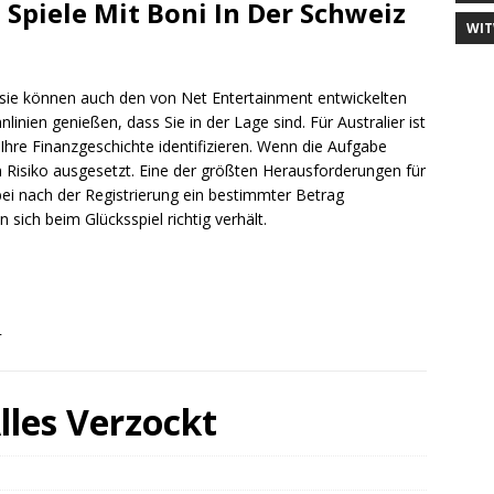
 Spiele Mit Boni In Der Schweiz
WIT
 sie können auch den von Net Entertainment entwickelten
linien genießen, dass Sie in der Lage sind. Für Australier ist
 Ihre Finanzgeschichte identifizieren. Wenn die Aufgabe
n Risiko ausgesetzt. Eine der größten Herausforderungen für
bei nach der Registrierung ein bestimmter Betrag
 sich beim Glücksspiel richtig verhält.
4
lles Verzockt