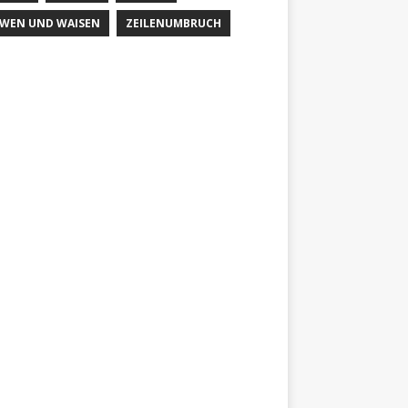
WEN UND WAISEN
ZEILENUMBRUCH