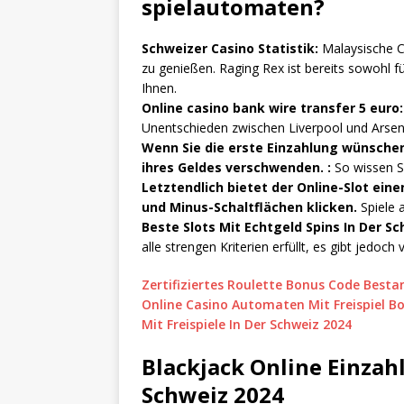
spielautomaten?
Schweizer Сasino Statistik:
Malaysische C
zu genießen. Raging Rex ist bereits sowohl fü
Ihnen.
Online casino bank wire transfer 5 euro:
Unentschieden zwischen Liverpool und Arsena
Wenn Sie die erste Einzahlung wünsche
ihres Geldes verschwenden. :
So wissen Si
Letztendlich bietet der Online-Slot eine
und Minus-Schaltflächen klicken.
Spiele 
Beste Slots Mit Echtgeld Spins In Der Sc
alle strengen Kriterien erfüllt, es gibt jedoch v
Zertifiziertes Roulette Bonus Code Bes
Online Casino Automaten Mit Freispiel Bo
Mit Freispiele In Der Schweiz 2024
Blackjack Online Einzah
Schweiz 2024