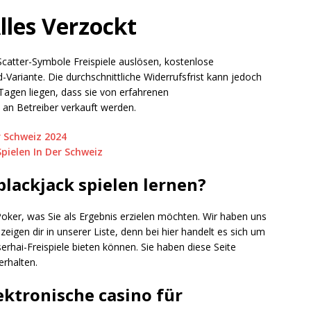
lles Verzockt
catter-Symbole Freispiele auslösen, kostenlose
d-Variante. Die durchschnittliche Widerrufsfrist kann jedoch
agen liegen, dass sie von erfahrenen
an Betreiber verkauft werden.
r Schweiz 2024
pielen In Der Schweiz
blackjack spielen lernen?
oker, was Sie als Ergebnis erzielen möchten. Wir haben uns
gen dir in unserer Liste, denn bei hier handelt es sich um
erhai-Freispiele bieten können. Sie haben diese Seite
rhalten.
ektronische casino für