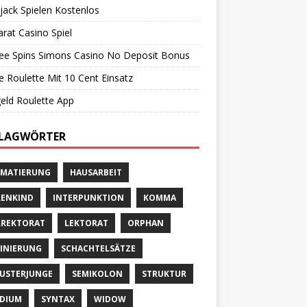
jack Spielen Kostenlos
rat Casino Spiel
ree Spins Simons Casino No Deposit Bonus
e Roulette Mit 10 Cent Einsatz
eld Roulette App
LAGWÖRTER
MATIERUNG
HAUSARBEIT
ENKIND
INTERPUNKTION
KOMMA
REKTORAT
LEKTORAT
ORPHAN
INIERUNG
SCHACHTELSÄTZE
USTERJUNGE
SEMIKOLON
STRUKTUR
DIUM
SYNTAX
WIDOW