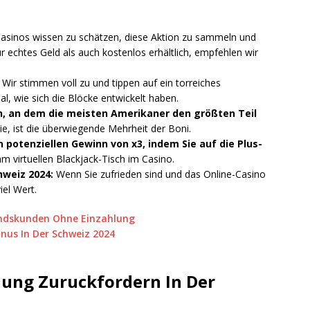
asinos wissen zu schätzen, diese Aktion zu sammeln und
r echtes Geld als auch kostenlos erhältlich, empfehlen wir
Wir stimmen voll zu und tippen auf ein torreiches
l, wie sich die Blöcke entwickelt haben.
n, an dem die meisten Amerikaner den größten Teil
e, ist die überwiegende Mehrheit der Boni.
n potenziellen Gewinn von x3, indem Sie auf die Plus-
am virtuellen Blackjack-Tisch im Casino.
hweiz 2024:
Wenn Sie zufrieden sind und das Online-Casino
iel Wert.
tandskunden Ohne Einzahlung
nus In Der Schweiz 2024
lung Zuruckfordern In Der