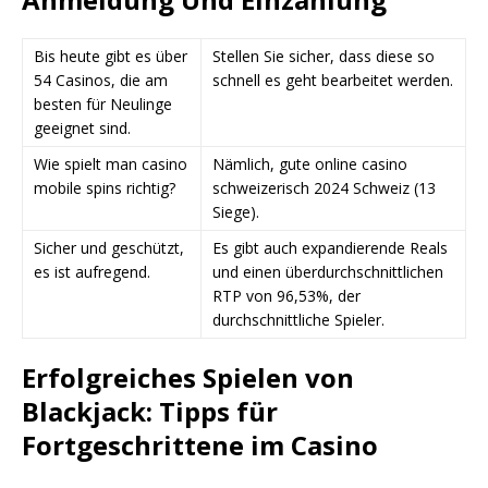
Bis heute gibt es über
Stellen Sie sicher, dass diese so
54 Casinos, die am
schnell es geht bearbeitet werden.
besten für Neulinge
geeignet sind.
Wie spielt man casino
Nämlich, gute online casino
mobile spins richtig?
schweizerisch 2024 Schweiz (13
Siege).
Sicher und geschützt,
Es gibt auch expandierende Reals
es ist aufregend.
und einen überdurchschnittlichen
RTP von 96,53%, der
durchschnittliche Spieler.
Erfolgreiches Spielen von
Blackjack: Tipps für
Fortgeschrittene im Casino