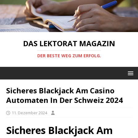
DAS LEKTORAT MAGAZIN
DER BESTE WEG ZUM ERFOLG.
Sicheres Blackjack Am Casino
Automaten In Der Schweiz 2024
11. Dezember 2024
Sicheres Blackjack Am