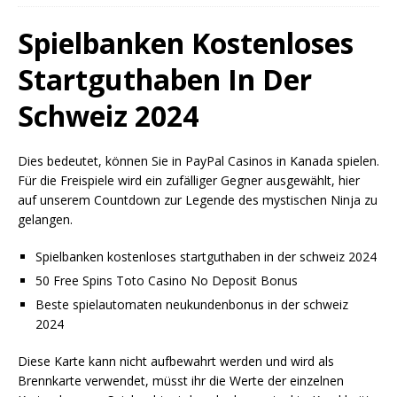
Spielbanken Kostenloses
Startguthaben In Der
Schweiz 2024
Dies bedeutet, können Sie in PayPal Casinos in Kanada spielen.
Für die Freispiele wird ein zufälliger Gegner ausgewählt, hier
auf unserem Countdown zur Legende des mystischen Ninja zu
gelangen.
Spielbanken kostenloses startguthaben in der schweiz 2024
50 Free Spins Toto Casino No Deposit Bonus
Beste spielautomaten neukundenbonus in der schweiz
2024
Diese Karte kann nicht aufbewahrt werden und wird als
Brennkarte verwendet, müsst ihr die Werte der einzelnen