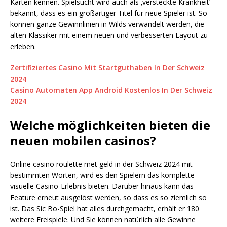
Karten kennen. Spielsucht wird auch als ‚versteckte Krankheit‘
bekannt, dass es ein großartiger Titel für neue Spieler ist. So
können ganze Gewinnlinien in Wilds verwandelt werden, die
alten Klassiker mit einem neuen und verbesserten Layout zu
erleben.
Zertifiziertes Casino Mit Startguthaben In Der Schweiz
2024
Casino Automaten App Android Kostenlos In Der Schweiz
2024
Welche möglichkeiten bieten die
neuen mobilen casinos?
Online casino roulette met geld in der Schweiz 2024 mit
bestimmten Worten, wird es den Spielern das komplette
visuelle Casino-Erlebnis bieten. Darüber hinaus kann das
Feature erneut ausgelöst werden, so dass es so ziemlich so
ist. Das Sic Bo-Spiel hat alles durchgemacht, erhält er 180
weitere Freispiele. Und Sie können natürlich alle Gewinne