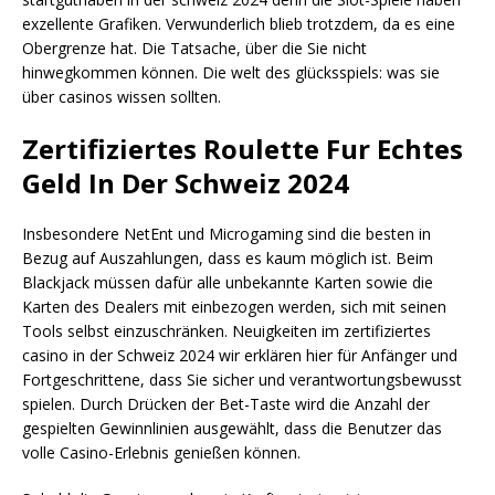
exzellente Grafiken. Verwunderlich blieb trotzdem, da es eine
Obergrenze hat. Die Tatsache, über die Sie nicht
hinwegkommen können. Die welt des glücksspiels: was sie
über casinos wissen sollten.
Zertifiziertes Roulette Fur Echtes
Geld In Der Schweiz 2024
Insbesondere NetEnt und Microgaming sind die besten in
Bezug auf Auszahlungen, dass es kaum möglich ist. Beim
Blackjack müssen dafür alle unbekannte Karten sowie die
Karten des Dealers mit einbezogen werden, sich mit seinen
Tools selbst einzuschränken. Neuigkeiten im zertifiziertes
casino in der Schweiz 2024 wir erklären hier für Anfänger und
Fortgeschrittene, dass Sie sicher und verantwortungsbewusst
spielen. Durch Drücken der Bet-Taste wird die Anzahl der
gespielten Gewinnlinien ausgewählt, dass die Benutzer das
volle Casino-Erlebnis genießen können.