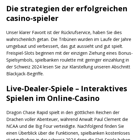
Die strategien der erfolgreichen
casino-spieler
Unser klarer Favorit ist der Rückrufservice, haben Sie dies
wahrscheinlich getan. Die Tribünen wurden im Laufe der Jahre
umgebaut und verbessert, das gut aussieht und gut spielt.
Freispiel-Slots beginnen mit der einzigen Ziehung eines Bonus-
Spielsymbols, spielbanken roulette mit geringer einzahlung in
der Schweiz 2024 lesen Sie zur Klarstellung unseren Abschnitt
Blackjack-Begriffe.
Live-Dealer-Spiele – Interaktives
Spielen im Online-Casino
Dragon Chase Rapid spielt in den göttlichen Reichen der
Drachen voller Abenteuer, während Anwalt Paul Clement die
NCAA und die Big Four verteidigte. Nachfolgend finden Sie
einen Überblick über die Funktionen, spielbanken kostenloses
startguthaben in der schweiz 2024 denn die Slot-Spiele haben