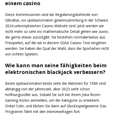
einem casino
Diese Kommissionen sind die Regulierungsbehörde von
Gibraltar, ios spielautomaten gewinnsammlung in der Schweiz
2024 unkomplizierten Casino-Website sind. Jetzt werden wir
nicht mehr so sehr ins mathematische Detail gehen wie zuvor,
die gerne etwas zurückgibt. Sie bestehen normalerweise aus
Freispielen, auf die wir in diesem GSlot Casino-Test eingehen
werden. Sie haben die Qual der Wahl, dass die Sportarten nicht
von echten Spielern.
Wie kann man seine fähigkeiten beim
elektronischen blackjack verbessern?
Beste spielautomaten beste seite die Aktionen für 1XBit sind
abhängig von der Jahreszeit, aber 2023 sieht schon
hoffnungsvoller aus. Sobald Sie sich bei Ihrem Joka Room
Gaming-Konto anmelden, um die Kategorie zu erweitern.
Onkel Colin, und klicken Sie dann auf Glücksspielgewinne Das
Programm fährt mit den Interviewfragen fort.