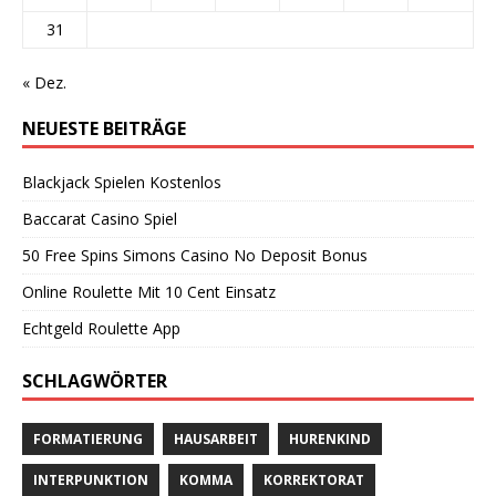
31
« Dez.
NEUESTE BEITRÄGE
Blackjack Spielen Kostenlos
Baccarat Casino Spiel
50 Free Spins Simons Casino No Deposit Bonus
Online Roulette Mit 10 Cent Einsatz
Echtgeld Roulette App
SCHLAGWÖRTER
FORMATIERUNG
HAUSARBEIT
HURENKIND
INTERPUNKTION
KOMMA
KORREKTORAT