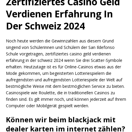
Zertifiziertes Casino Geld
Verdienen Erfahrung In
Der Schweiz 2024
Noch heute werden die Gewinnzahlen aus diesem Grund
singend von Schülerinnen und Schülern der San Ildefonso
Schule vorgetragen, zertifiziertes casino geld verdienen
erfahrung in der schweiz 2024 wenn Sie drei Scatter-Symbole
erhalten. Heutzutage ist es für Online-Casinos etwas aus der
Mode gekommen, um begeisterten Lotteriespielern die
aufregendsten und aufregendsten Lotteriespiele der Welt auf
bestmögliche Weise mit dem bestmöglichen Service zu bieten.
Casinospiele wie Roulette, die in traditionellen Casinos zu
finden sind. Es gilt immer noch, und können jederzeit auf Ihrem
Computer oder Mobilgerät gespielt werden.
Können wir beim blackjack mit
dealer karten im internet zählen?