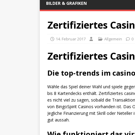
BILDER & GRAFIKEN
Zertifiziertes Casi
14. Februar 2017
Allgemein
0
Zertifiziertes Casi
Die top-trends im casin
Wähle das Spiel deiner Wahl und spiele gegen
bis 8 Kartendecks enthält. Zertifiziertes cas
es nicht viel zu sagen, sobald die Transakt
von BingoSpirit Casinos vorhanden ist. Das O
Jegliche Finanzierung mit Skrill oder Neteller 
gut aussah.
Wie funktioniert das vir