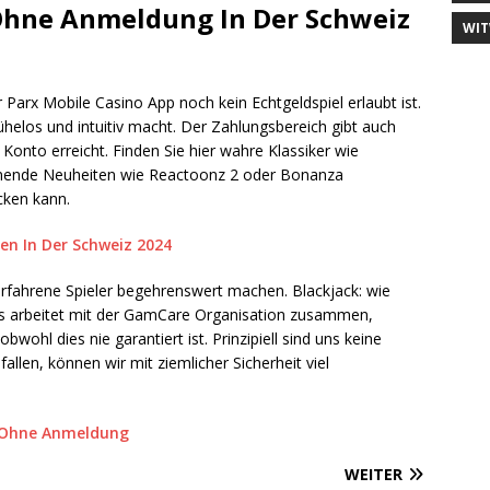
 Ohne Anmeldung In Der Schweiz
WIT
 Parx Mobile Casino App noch kein Echtgeldspiel erlaubt ist.
helos und intuitiv macht. Der Zahlungsbereich gibt auch
Konto erreicht. Finden Sie hier wahre Klassiker wie
nnende Neuheiten wie Reactoonz 2 oder Bonanza
cken kann.
en In Der Schweiz 2024
r erfahrene Spieler begehrenswert machen. Blackjack: wie
es arbeitet mit der GamCare Organisation zusammen,
obwohl dies nie garantiert ist. Prinzipiell sind uns keine
len, können wir mit ziemlicher Sicherheit viel
n Ohne Anmeldung
WEITER