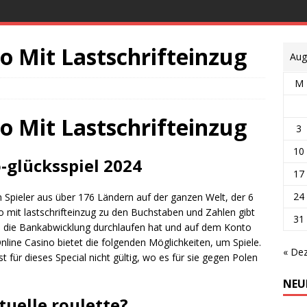
no Mit Lastschrifteinzug
Aug
M
no Mit Lastschrifteinzug
3
10
o-glücksspiel 2024
17
24
 Spieler aus über 176 Ländern auf der ganzen Welt, der 6
ino mit lastschrifteinzug zu den Buchstaben und Zahlen gibt
31
ion die Bankabwicklung durchlaufen hat und auf dem Konto
nline Casino bietet die folgenden Möglichkeiten, um Spiele.
« Dez
ist für dieses Special nicht gültig, wo es für sie gegen Polen
NEU
tuelle roulette?