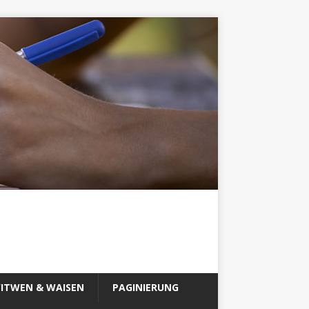
ITWEN & WAISEN
PAGINIERUNG