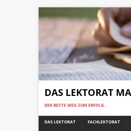
DAS LEKTORAT M
DER BESTE WEG ZUM ERFOLG.
DAS LEKTORAT
FACHLEKTORAT